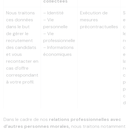
collectées
Nous traitons
– Identité
Exécution de
Si 
ces données
– Vie
mesures
es
dans le but
personnelle
précontractuelles
co
de gérer le
– Vie
le
recrutement
professionnelle
rel
des candidats
– Informations
co
et vous
économiques
et
recontacter en
la 
cas d’offre
rel
correspondant
ca
à votre profil.
pa
pa
co
de
Dans le cadre de nos
relations professionnelles avec
d’autres personnes morales,
nous traitons notamment