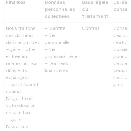
Finalités
Données
Base légale
Durée 
personnelles
du
conser
collectées
traitement
Nous traitons
– Identité
Contrat
Conserv
ces données
– Vie
des do
dans le but de :
personnelle
relative
– gérer notre
– Vie
dossier
entrée en
professionnelle
pour un
relation et nos
– Données
de 5 an
différents
financières
compte
échanges ;
l’octroi
– constituer et
prêt.
estimer
l’éligibilité de
votre dossier
emprunteur ;
– gérer
l’expertise