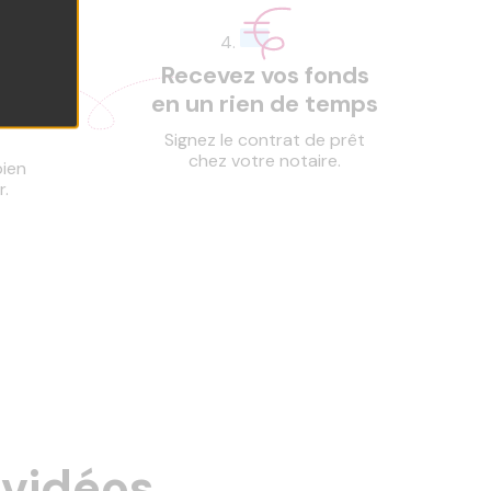
Recevez vos fonds
du
en un rien de temps
Signez le contrat de prêt
chez votre notaire.
ien
.
 vidéos