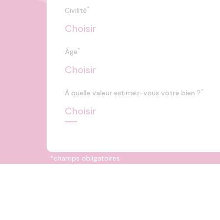
*
Civilité
*
Âge
*
À quelle valeur estimez-vous votre bien ?
*
champs obligatoires