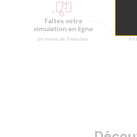
Faites votre
C
simulation en ligne
En moins de 3 minutes.
En 
Découv