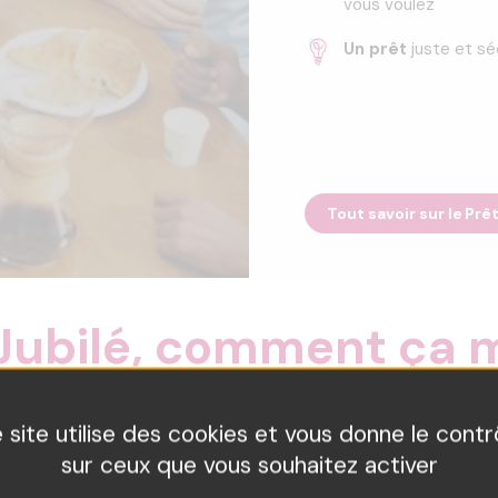
vous voulez
Un prêt
juste et sé
Tout savoir sur le Prê
 Jubilé, comment
ça 
é par la loi depuis 2006 dans le Code de la Consommation :
le
 site utilise des cookies et vous donne le contr
éder à des fonds tout en restant propriétaire de leur maison 
sur ceux que vous souhaitez activer