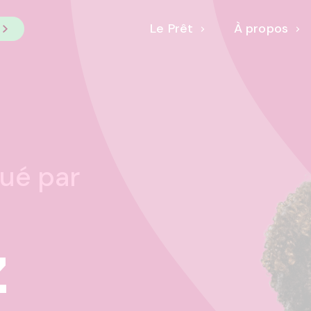
Le Prêt
À propos
bué par
z