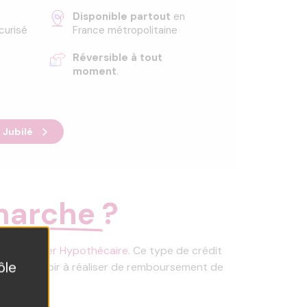
Disponible partout
en
curisé
France métropolitaine
Réversible à tout
moment
.
t Jubilé
marche
?
 Prêt Viager Hypothécaire
. Ce type de crédit
ôle
et sans avoir à réaliser de remboursement de