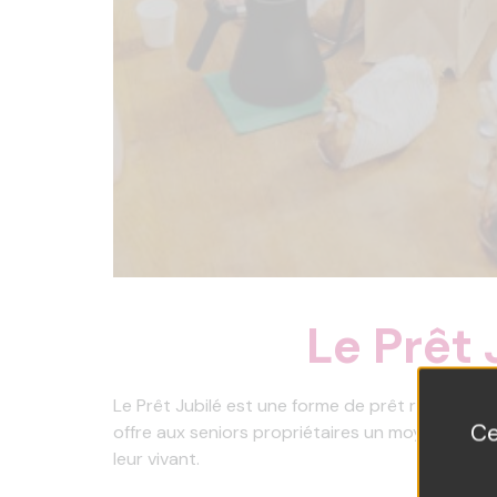
Le Prêt
Le Prêt Jubilé est une forme de prêt réglement
Ce
offre aux seniors propriétaires un moyen d’acc
leur vivant.