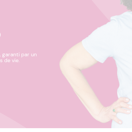
s
, garanti par un
s de vie.