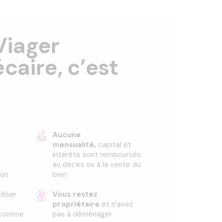
Viager
aire, c’est
Aucune
mensualité,
capital et
intérêts sont remboursés
au décès ou à la vente du
ion
bien
iliser
Vous restez
propriétaire
et n’avez
t comme
pas à déménager