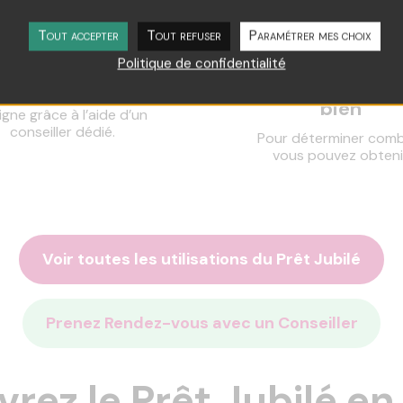
Tout accepter
Tout refuser
Paramétrer mes choix
onstituez votre
Expertise
Politique de confidentialité
dossier
indépendante 
bien
ligne grâce à l’aide d’un
conseiller dédié.
Pour déterminer comb
vous pouvez obtenir
Voir toutes les utilisations du Prêt Jubilé
Prenez Rendez-vous avec un Conseiller
rez le Prêt Jubilé en