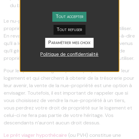
du bien en récupérant l’usufruit.
Tout accepter
Le nu-propriétaire a l’abusus, ce qui signifie qu’il est
propriétaire du bien, mais qu’il n’a pas le droit de l’utiliser.
Tout refuser
En revanche, l’usufruitier a l’usus et le fructus, c’est-à-dire
Paramétrer mes choix
qu’il a le droit d’utiliser le bien et de percevoir les revenus
qu’il génère. En résumé, le nu-propriétaire a le titre de
Politique de confidentialité
propriété, tandis que l’usufruitier jouit du droit de l’utiliser.
Pour les personnes âgées qui sont propriétaires de leur
logement et qui cherchent à obtenir de la trésorerie pour
leur avenir, la vente de la nue-propriété est une option à
envisager. Toutefois, il est important de rappeler que si
vous choisissez de vendre la nue-propriété à un tiers,
vous perdrez votre droit de propriété sur le logement et
celui-ci ne fera pas partie de votre héritage. Vos
descendants n’auront aucun droit dessus.
Le prêt viager hypothécaire
(ou PVH) constitue une