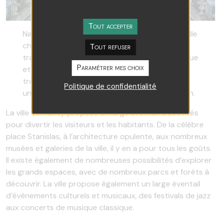
Tout accepter
Nancy, en France, dans le Grand Est, est une ville
chargée d’histoire et de culture qui s’est
Tout refuser
transformée en un marché immobilier dynamique
Paramétrer mes choix
et attrayant. Située en Lorraine, Nancy se
trouve sur les rives de la Meurthe et constitue
Politique de confidentialité
un pôle industriel et culturel majeur de la région.
La ville de Nancy propose un large éventail d’activités
pour divertir les visiteurs et les habitants. De la célèbre
place Stanislas, à l’architecture opulente, aux nombreux
musées et galeries de la ville, il y en a pour tous les goûts.
Il existe également de nombreuses possibilités d’explorer
les grands espaces, avec de nombreux parcs et forêts à
découvrir. La ville propose également un large éventail
d’événements culturels et musicaux, des festivals de jazz
aux concerts de musique classique.