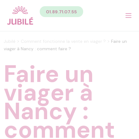
Contenu
01.89.71.07.55
Sommaire du contenu de la page
Menu
Pied de page
Menu principal Pied de page
>
>
Jubilé
Comment fonctionne la vente en viager ?
Faire un
Menu secondaire Pied de page
viager à Nancy : comment faire ?
Faire un
viager à
Nancy :
comment