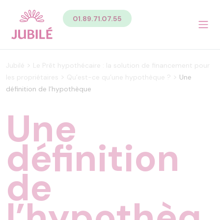
Contenu
01.89.71.07.55
Sommaire du contenu de la page
Menu
Pied de page
Menu principal Pied de page
>
Jubilé
Le Prêt hypothécaire : la solution de financement pour
Menu secondaire Pied de page
>
>
les propriétaires
Qu’est-ce qu’une hypothèque ?
Une
définition de l’hypothèque
Une
définition
de
l’hypothèq