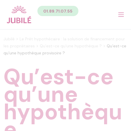
Contenu
01.89.71.07.55
Sommaire du contenu de la page
Menu
Pied de page
Menu principal Pied de page
>
Jubilé
Le Prêt hypothécaire : la solution de financement pour
Menu secondaire Pied de page
>
>
les propriétaires
Qu’est-ce qu’une hypothèque ?
Qu’est-ce
qu’une hypothèque provisoire ?
Qu’est-ce
qu’une
hypothèqu
e