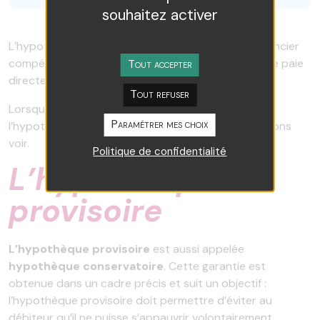
souhaitez activer
L’hypothèque est enregistrée auprès du service foncier
compétent, donc si la maison est vendue, le notaire paie
Tout accepter
directement le créancier hypothécaire.
Tout refuser
Lorsque l’hypothèque est judiciaire, on dit que
Paramétrer mes choix
l’hypothèque est conservatoire, ou provisoire. Voyons
voir.
Politique de confidentialité
L’hypothèque
provisoire
L’hypothèque provisoire
est aussi appelée
hypothèque conservatoire
. Cette garantie est
obtenue dans un cadre précis et suit un objectif :
l’hypothèque provisoire doit permettre d’éviter au
débiteur qu’il ne puisse s’appauvrir volontairement.