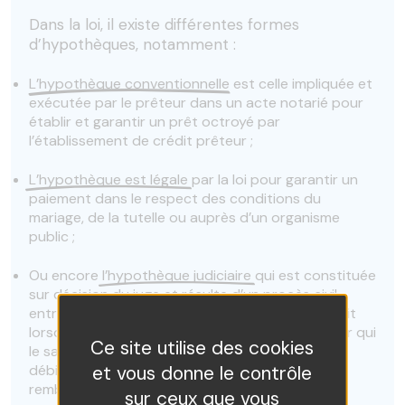
Dans la loi, il existe différentes formes
d’hypothèques, notamment :
L’hypothèque conventionnelle
est celle impliquée et
exécutée par le prêteur dans un acte notarié pour
établir et garantir un prêt octroyé par
l’établissement de crédit prêteur ;
L’hypothèque est légale
par la loi pour garantir un
paiement dans le respect des conditions du
mariage, de la tutelle ou auprès d’un organisme
public ;
Ou encore
l’hypothèque judiciaire
qui est constituée
sur décision du juge et résulte d’un procès civil
entre un créancier et un débiteur. Cela se produit
lorsque le débiteur n’a pas payé et son créancier qui
Ce site utilise des cookies
le saisit dans un procès pour contraindre le
et vous donne le contrôle
débiteur à tenir son engagement de
remboursement.
sur ceux que vous