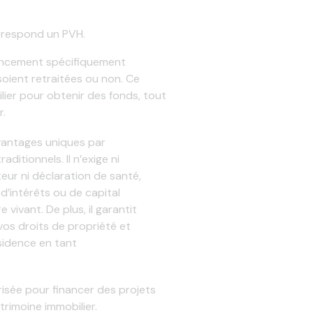
orrespond un PVH.
nancement spécifiquement
soient retraitées ou non. Ce
lier pour obtenir des fonds, tout
r.
vantages uniques par
aditionnels. Il n’exige ni
ur ni déclaration de santé,
d’intérêts ou de capital
e vivant. De plus, il garantit
vos droits de propriété et
sidence en tant
risée pour financer des projets
trimoine immobilier.