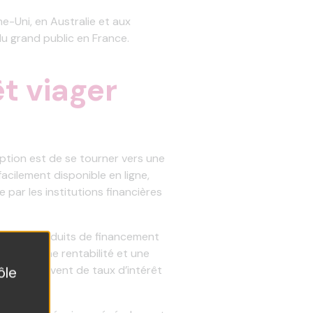
e-Uni, en Australie et aux
du grand public en France.
t viager
option est de se tourner vers une
acilement disponible en ligne,
 par les institutions financières
gient des produits de financement
offrent une rentabilité et une
éficient souvent de taux d’intérêt
ôle