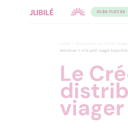
Contenu
01.89.71.07.55
Sommaire du contenu de la page
Menu
Pied de page
Menu principal Pied de page
Menu secondaire Pied de page
>
Jubilé
Tout savoir sur le Prêt Viag
distribue-t-il le prêt viager hypothé
Le Cré
distri
viager