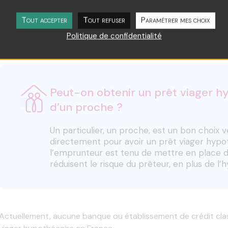
Seuls quelques acteurs spécialisés proposent des prêts via
via des courtiers qui jouent un rôle clé dans la mise en 
Tout accepter
Tout refuser
Paramétrer mes choix
financement
. Avant de souscrire à un PVH, il est essentiel 
Politique de confidentialité
ses limites et les éventuels risques associés pour s’assurer q
objectifs.
Peut-on obtenir un prêt viager h
d’un proche ?
Un particulier, un proche, est un bon choix v
directement pour avoir un prêt viager hypot
l’emprunteur est tenu de mettre en place d
réduisent le risque du prêteur, en plus de l
Actuellement, aucune banque ou établissement de crédit cla