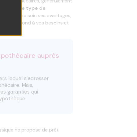
gers hypothécaires, généralement
place de ce type de
d’évaluer avec soin ses avantages,
u’il correspond à vos besoins et
ypothécaire auprès
ers lequel s’adresser
hécaire. Mais,
es garanties qui
’hypothèque.
ssique ne propose de prêt