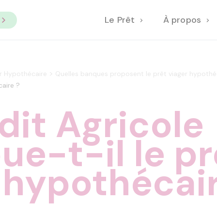
Le Prêt
À propos
>
er Hypothécaire
Quelles banques proposent le prêt viager hypothé
caire ?
dit Agricole
bue-t-il le pr
 hypothécair