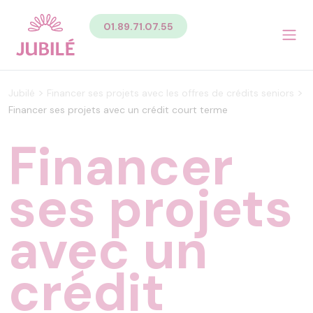
Contenu
01.89.71.07.55
Sommaire du contenu de la page
Menu
Pied de page
Menu principal Pied de page
>
>
Jubilé
Financer ses projets avec les offres de crédits seniors
Menu secondaire Pied de page
Financer ses projets avec un crédit court terme
Financer
ses projets
avec un
crédit