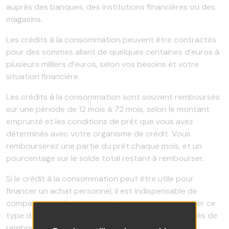
auprès des banques, des institutions financières ou des
magasins.
Les crédits à la consommation peuvent être contractés
pour des sommes allant de quelques centaines d’euros à
plusieurs milliers d’euros, selon vos besoins et votre
situation financière.
Les crédits à la consommation sont souvent remboursés
sur une période de 12 mois à 72 mois, selon le montant
emprunté et les conditions de prêt que vous avez
déterminés avec votre organisme de crédit. Vous
rembourserez une partie du prêt chaque mois, et un
pourcentage sur le solde total restant à rembourser.
Si le crédit à la consommation peut être utile pour
financer un achat personnel, il est indispensable de
comparer les offres potentielles avant de contracter ce
type de crédit et de se familiariser avec les modalités de
remboursement.