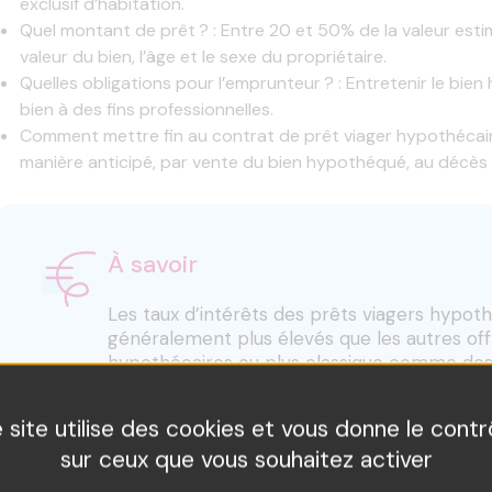
exclusif d’habitation.
Quel montant de prêt ? : Entre 20 et 50% de la valeur estim
valeur du bien, l’âge et le sexe du propriétaire.
Quelles obligations pour l’emprunteur ? : Entretenir le bien
bien à des fins professionnelles.
Comment mettre fin au contrat de prêt viager hypothécai
manière anticipé, par vente du bien hypothéqué, au décès 
À savoir
Les taux d’intérêts des prêts viagers hypot
généralement plus élevés que les autres off
hypothécaires ou plus classique comme des 
le remboursement du capital et des intérêts n
de la durée du prêt, et non selon un éché
 site utilise des cookies et vous donne le contr
mensuel.
sur ceux que vous souhaitez activer
Un courtier peut vous fournir une estimatio