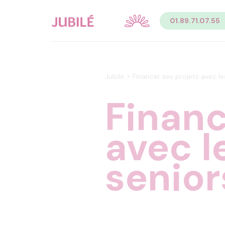
Contenu
01.89.71.07.55
Sommaire du contenu de la page
Menu
Pied de page
Menu principal Pied de page
Menu secondaire Pied de page
>
Jubilé
Financer ses projets avec le
Financ
avec l
senior