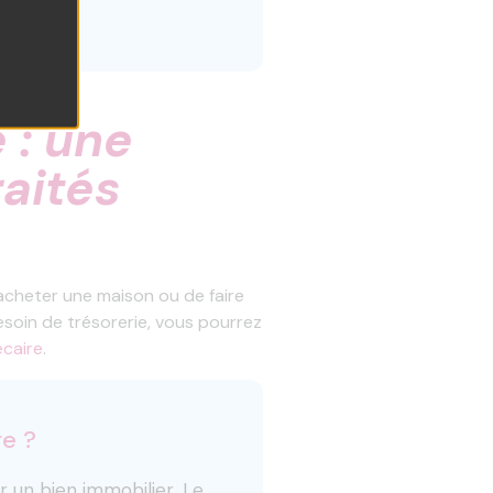
es.
 : une
raités
acheter une maison ou de faire
esoin de trésorerie, vous pourrez
écaire
.
re ?
r un bien immobilier
. Le