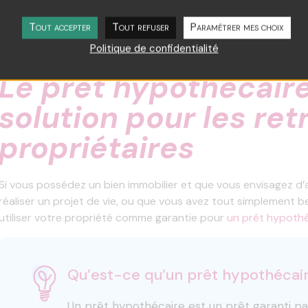
rembourser sur la base des offres disponibl
Tout accepter
Tout refuser
Paramétrer mes choix
Politique de confidentialité
Le prêt hypothécaire
solution pour les ret
propriétaires
Si vous possédez un bien immobilier et que vous envisagez d’
réaliser un projet de vie, ou que vous avez tout simplement b
utiliser votre propriété comme garantie pour
un prêt hypoth
Qu’est-ce qu’un prêt hypothécai
Un prêt hypothécaire est un
prêt garanti pa