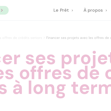
Le Prêt
À propos
>
s offres de crédits seniors
Financer ses projets avec les offres de 
er ses proje
es offres de 
s à long ter