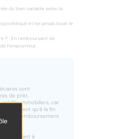
ée du bien variable selon la
 hypothéqué et ne jamais louer le
re ? : En remboursant de
de l’emprunteur.
hécaires sont
res de prêt,
crédits immobiliers, car
’intervient qu’à la fin
ancier de remboursement
ôle
n du montant à