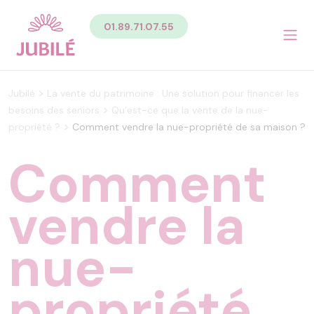
Contenu
01.89.71.07.55
Menu
Pied de page
Menu principal Pied de page
Menu secondaire Pied de page
>
Jubilé
La vente du patrimoine : Une solution pour financer les
>
besoins des seniors
Qu’est-ce que la vente de la nue-
>
propriété ?
Comment vendre la nue-propriété de sa maison ?
Comment
vendre la
nue-
propriété