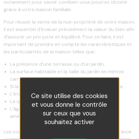
notamment pour savoir combien vous pourrez obtenir
grâce à votre maison familiale.
Pour réussir la vente de la nue-propriété de votre maison,
il est essentiel d’évaluer précisément la valeur du bien afin
d’assurer un prix juste et équilibré. Pour ce faire, il est
important de prendre en compte les caractéristiques et
les particularités de la maison telles que :
La présence d’une terrasse ou d’un jardin,
La surface habitable et la taille du jardin en mètres
carrés,
Si la propriété est mitoyenne à une maison voisine,
L’état de la toiture,
Ce site utilise des cookies
La qualité de la plomberie et du câblage,
et vous donne le contrôle
L’âge de la propriété et toute rénovation ou
sur ceux que vous
amélioration qui a été faite, etc.
souhaitez activer
Les conditions du marché local peuvent également avoir