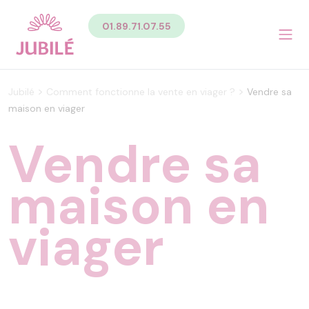
Contenu
01.89.71.07.55
Sommaire du contenu de la page
Menu
Pied de page
Menu principal Pied de page
>
>
Jubilé
Comment fonctionne la vente en viager ?
Vendre sa
Menu secondaire Pied de page
maison en viager
Vendre sa
maison en
viager