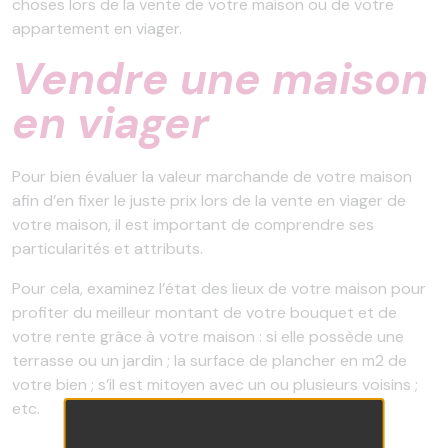
choses lors de la vente de votre maison ou de votre
appartement en viager.
Vendre une maison
en viager
Pour bien évaluer la valeur marchande de votre maison
afin d’en fixer le juste prix lors de la vente en viager de
votre maison, il est important de comprendre ses
particularités et attributs.
Pour cela, examinez l’état des lieux de votre maison pour
profiter du meilleur montant de votre bouquet et de
votre rente grâce à votre maison : si elle possède une
terrasse ou un jardin ; la surface de plancher en m2 de
votre bien ; s’il est mitoyen avec un ou plusieurs voisins ;
etc.