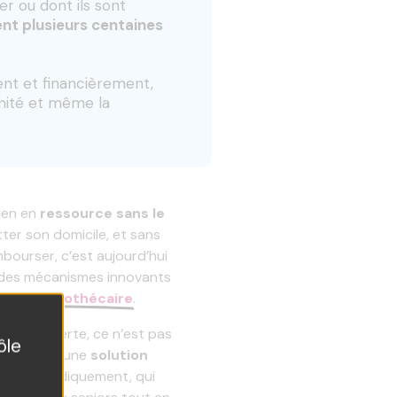
r ou dont ils sont
nt plusieurs centaines
ment et financièrement,
rénité et même la
ien en
ressource sans le
tter son domicile, et sans
bourser, c’est aujourd’hui
 des mécanismes innovants
viager hypothécaire
.
vente à perte, ce n’est pas
ôle
uée : c’est une
solution
adrée juridiquement, qui