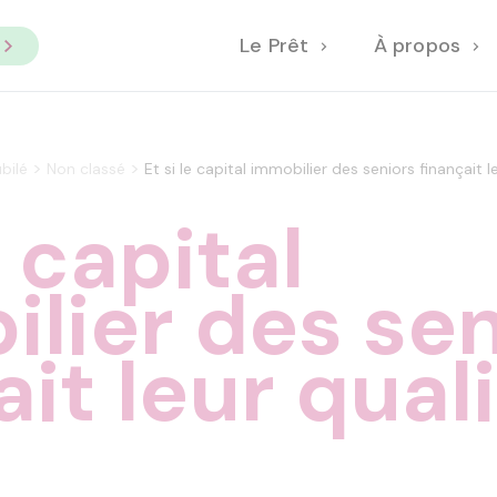
Le Prêt
À propos
>
>
bilé
Non classé
Et si le capital immobilier des seniors finançait l
e capital
lier des sen
ait leur qual