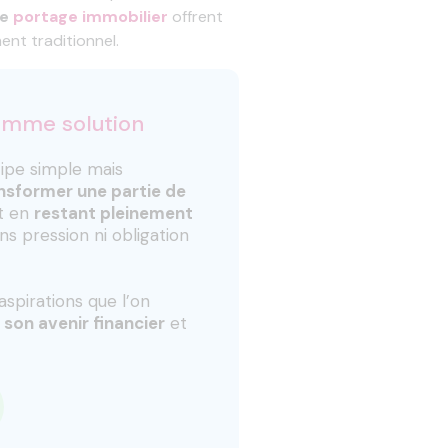
le
portage immobilier
offrent
ent traditionnel.
omme solution
cipe simple mais
nsformer une partie de
ut en
restant pleinement
ans pression ni obligation
spirations que l’on
 son avenir financier
et