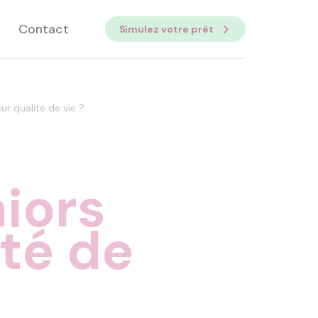
Contact
Simulez votre prêt
eur qualité de vie ?
iors
ité de