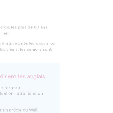
France,
les plus de 60 ans
lier
.
 leur retraite, leurs soins, ou
us criant :
les seniors sont
isent les anglais
 le terme «
tuation : être riche en
 un article du Wall