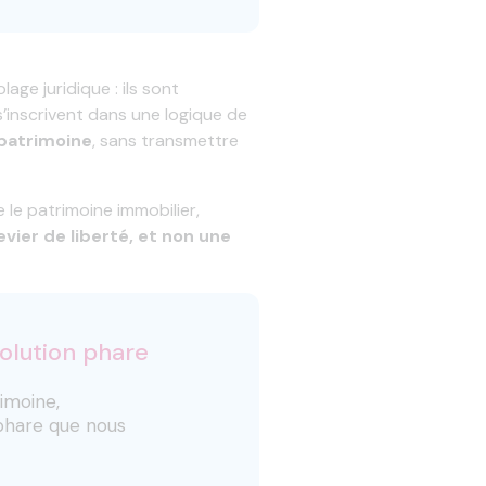
ge juridique : ils sont
 s’inscrivent dans une logique de
 patrimoine
, sans transmettre
le patrimoine immobilier,
evier de liberté, et non une
solution phare
imoine,
 phare que nous