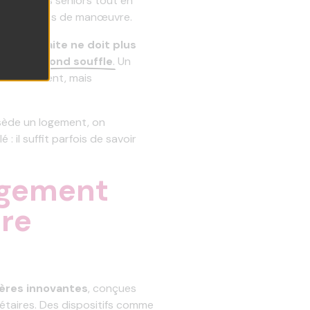
 de vie des seniors tout en
vraies marges de manœuvre.
es,
la retraite ne doit plus
est un
second souffle
. Un
e autrement, mais
ède un logement, on
 : il suffit parfois de savoir
logement
ure
ières innovantes
, conçues
étaires. Des dispositifs comme