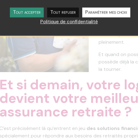
respecte le choix
leur offrant de 
Tout accepter
Tout refuser
Paramétrer mes choix
En d’autres term
Politique de confidentialité
être une fin, c’
moment pour vivr
pleinement.
Et quand on poss
possède déjà la clé
la tourner.
Et si demain, votre 
devient votre meille
assurance retraite ?
C’est précisément là qu’entrent en jeu
des solutions financ
spécialement pour répondre aux besoins des retraités propri