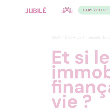
Contenu
01.89.71.07.55
Sommaire du contenu de la page
Menu
Pied de page
Menu principal Pied de page
Menu secondaire Pied de page
>
Jubilé
Blog – Les Chroniques de Ju
Et si l
immobi
finanç
vie ?