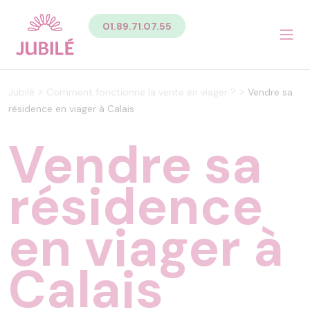
Contenu
01.89.71.07.55
Sommaire du contenu de la page
Menu
Pied de page
Menu principal Pied de page
>
>
Jubilé
Comment fonctionne la vente en viager ?
Vendre sa
Menu secondaire Pied de page
résidence en viager à Calais
Vendre sa
résidence
en viager à
Calais