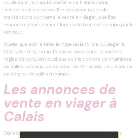
ou de louer le bien. En matière de transactions
immobilières en France, l’un des deux types de
transactions concerne la vente en viager, que l’on
rencontre généralement lorsque le bien est occupé par le
vendeur.
Quelle que soit la taille, le type ou la forme du viager à
Calais, Saint-Quentin, Beauvaix ou ailleurs, les mêmes
règles s’appliquent quel que soit le nombre de chambres,
de salles de bains, de balcons, de terrasses, de places de
parking ou de salles à manger.
Les annonces de
vente en viager à
Calais
Dans la région des Hauts-de-France, dont Calais, les