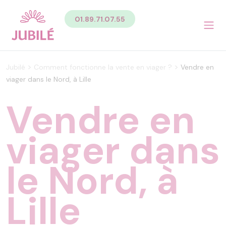
Contenu
01.89.71.07.55
Sommaire du contenu de la page
Menu
Pied de page
Menu principal Pied de page
>
>
Jubilé
Comment fonctionne la vente en viager ?
Vendre en
Menu secondaire Pied de page
viager dans le Nord, à Lille
Vendre en
viager dans
le Nord, à
Lille