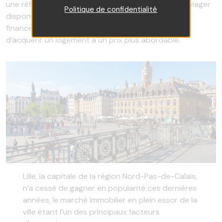
une référence et des informations sur les biens en viager
Politique de confidentialité
disponibles, donnant aux retraités la possibilité de
financer leur retraite et aux acheteurs la possibilité
d’acquérir un logement à un prix plus abordable.
Lille, la capitale de la région Nord-Pas-de-Calais,
n’a cessé de gagner en popularité ces dernières
années, le marché immobilier en plein essor de la
ville étant l’un des principaux facteurs