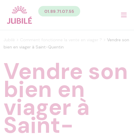
Contenu
01.89.71.07.55
Sommaire du contenu de la page
Menu
Pied de page
Menu principal Pied de page
>
>
Jubilé
Comment fonctionne la vente en viager ?
Vendre son
Menu secondaire Pied de page
bien en viager à Saint-Quentin
Vendre son
bien en
viager à
Saint-