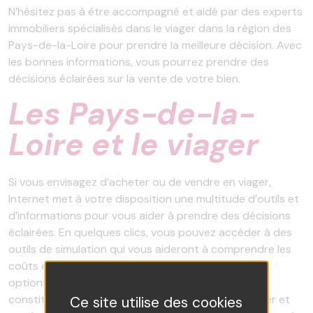
N’hésitez pas à être accompagné et aidé par des experts
immobiliers spécialisés dans le viager dans la région des
Pays-de-la-Loire pour prendre la meilleure décision. Avec
les bonnes informations, vous pourrez prendre des
décisions éclairées sur la vente de votre bien.
Les Pays-de-la-
Loire et le viager
Si vous envisagez d’acheter ou de vendre en viager,
Internet met à votre disposition une multitude d’outils et
d’informations pour vous aider à prendre des décisions
éclairées. En quelques clics, vous pouvez accéder à des
outils de simulation qui vous aideront à comprendre les
coûts et les avantages potentiels des différentes
options. En outre, les places de marché en ligne
constituent une plateforme pratique pour annoncer et
Ce site utilise des cookies