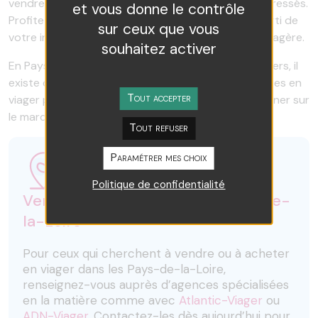
vendre votre rente viagère à des investisseurs intéressés.
et vous donne le contrôle
Profitez de ces ressources pour tirer le meilleur parti de
sur ceux que vous
votre investissement ou de votre vente de rente viagère.
souhaitez activer
En Pays-de-la-Loire, notamment au Mans et à Angers, il
existe différentes propositions d’achats et de ventes en
Tout accepter
viager pour permettre aux acheteurs de se renseigner sur
le marché viager et de négocier avec les vendeurs.
Tout refuser
Paramétrer mes choix
Politique de confidentialité
Vendre en viager dans les Pays-de-
la-Loire
Pour ceux qui cherchent à vendre ou à acheter
en viager dans les Pays-de-la-Loire,
renseignez-vous auprès d’agences spécialisées
en la matière comme avec
Atlantic-Viager
ou
ADN-Viager
. Contactez-les dès aujourd’hui pour