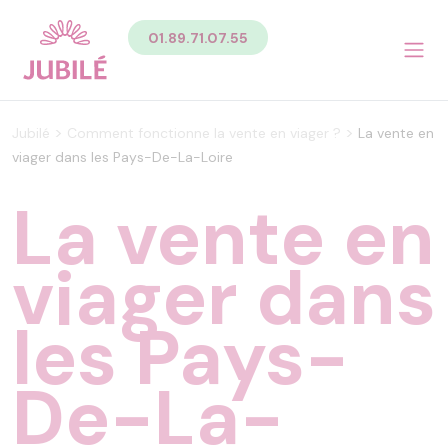
Contenu
01.89.71.07.55
Sommaire du contenu de la page
Menu
Pied de page
Menu principal Pied de page
>
>
Jubilé
Comment fonctionne la vente en viager ?
La vente en
Menu secondaire Pied de page
viager dans les Pays-De-La-Loire
La vente en
viager dans
les Pays-
De-La-