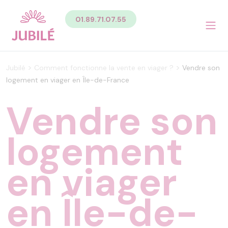
Contenu
01.89.71.07.55
Sommaire du contenu de la page
Menu
Pied de page
Menu principal Pied de page
>
>
Jubilé
Comment fonctionne la vente en viager ?
Vendre son
Menu secondaire Pied de page
logement en viager en Île-de-France
Vendre son
logement
en viager
en Île-de-