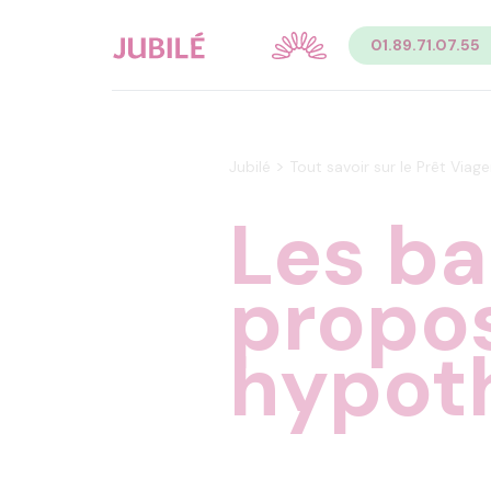
Contenu
01.89.71.07.55
Sommaire du contenu de la page
Menu
Pied de page
Menu principal Pied de page
Menu secondaire Pied de page
>
Jubilé
Tout savoir sur le Prêt Viag
Les b
propos
hypot