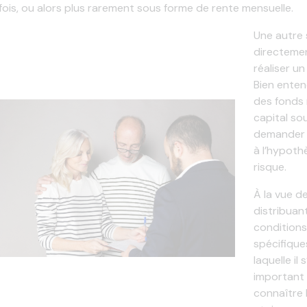
fois, ou alors plus rarement sous forme de rente mensuelle.
Une autre 
directemen
réaliser u
Bien enten
des fonds 
capital so
demander 
à l’hypoth
risque.
À la vue d
distribuan
conditions
spécifiques
laquelle il 
important 
connaître 