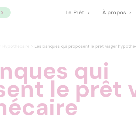
Le Prêt
À propos
>
er Hypothécaire
Les banques qui proposent le prêt viager hypothé
anques qui
ent le prêt 
hécaire