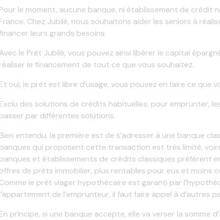
Pour le moment, aucune banque, ni établissement de crédit n
France. Chez Jubilé, nous souhaitons aider les seniors à réalise
financer leurs grands besoins.
Avec le Prêt Jubilé, vous pouvez ainsi libérer le capital épar
réaliser le financement de tout ce que vous souhaitez.
Et oui, le prêt est libre d’usage, vous pouvez en faire ce que v
Exclu des solutions de crédits habituelles, pour emprunter, 
passer par différentes solutions.
Bien entendu, la première est de s’adresser à une banque cla
banques qui proposent cette transaction est très limité, voire 
banques et établissements de crédits classiques préfèrent e
offres de prêts immobilier, plus rentables pour eux et moins 
Comme le prêt viager hypothécaire est garanti par l’hypothè
l’appartement de l’emprunteur, il faut faire appel à d’autres p
En principe, si une banque accepte, elle va verser la somme 